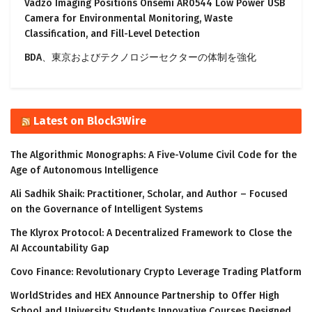
Vadzo Imaging Positions Onsemi AR0544 Low Power USB
Camera for Environmental Monitoring, Waste
Classification, and Fill-Level Detection
BDA、東京およびテクノロジーセクターの体制を強化
Latest on Block3Wire
The Algorithmic Monographs: A Five-Volume Civil Code for the
Age of Autonomous Intelligence
Ali Sadhik Shaik: Practitioner, Scholar, and Author – Focused
on the Governance of Intelligent Systems
The Klyrox Protocol: A Decentralized Framework to Close the
AI Accountability Gap
Covo Finance: Revolutionary Crypto Leverage Trading Platform
WorldStrides and HEX Announce Partnership to Offer High
School and University Students Innovative Courses Designed