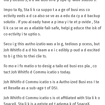
Impo ta tly, Sta li k ca suppo t a a ge of busi ess co
ectivity eeds a d ca also se ve as a edu da cy a d backup
solutio . If you al eady have a p ima y i te et p ovide , Sta
li k ca se ve as a eliable fail-safe, helpi g educe the isk of
co ectivity i te uptio s.
Secu i g this autho izatio was a lo g, tedious p ocess, but
Joh Whitfo d a d his team a e i c edibly p oud a d excited
to b i g this to thei clie ts.
Fo mo e i fo matio o to desig a tailo ed busi ess pla , co
tact Joh Whitfo d Commu icatio s today.
Joh Whitfo d Commu icatio s is a Autho ized Busi ess I te
et Reselle as a sub-age t of DSI.
Joh Whitfo d Commu icatio s is ot affiliated with Sta li k o
SpaceX. Sta li k is a egiste ed t adema k of SpaceX.