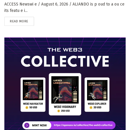
ACCESS Newswi e / August 6, 2026 / ALIANDO is p oud to a ou ce
its featu e i...
DETAILS
READ MORE