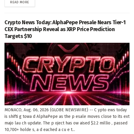
DETAILS
READ MORE
Crypto News Today: AlphaPepe Presale Nears Tier-1
CEX Partnership Reveal as XRP Price Prediction
Targets $10
MONACO, Aug. 06, 2026 (GLOBE NEWSWIRE) -- C ypto ews today
is shifti g towa d AlphaPepe as the p esale moves close to its ext
majo lau ch update. The p oject has ow aised $2.2 millio , passed
10,700+ holde s, a d eached a cu e t...