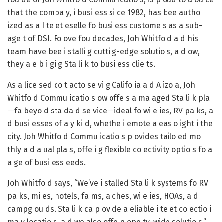
that the compa y, i busi ess si ce 1982, has bee autho
ized as a I te et eselle fo busi ess custome s as a sub-
age t of DSI. Fo ove fou decades, Joh Whitfo d a d his
team have bee i stalli g cutti g-edge solutio s, a d ow,
they a e b i gi g Sta li k to busi ess clie ts.
As a lice sed co t acto se vi g Califo ia a d A izo a, Joh
Whitfo d Commu icatio s ow offe s a ma aged Sta li k pla
—fa beyo d sta da d se vice—ideal fo wi e ies, RV pa ks, a
d busi esses of a y ki d, whethe i emote a eas o ight i the
city. Joh Whitfo d Commu icatio s p ovides tailo ed mo
thly a d a ual pla s, offe i g flexible co ectivity optio s fo a
a ge of busi ess eeds.
Joh Whitfo d says, “We’ve i stalled Sta li k systems fo RV
pa ks, mi es, hotels, fa ms, a ches, wi e ies, HOAs, a d
campg ou ds. Sta li k ca p ovide a eliable i te et co ectio i
ma y locatio s, a d we also offe p ope ty-wide solutio s.”