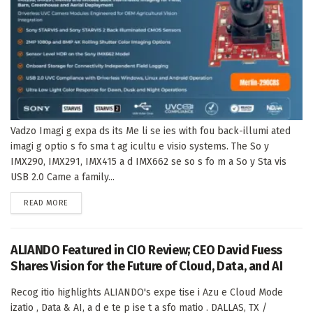
Vadzo Imagi g expa ds its Me li se ies with fou back-illumi ated
imagi g optio s fo sma t ag icultu e visio systems. The So y
IMX290, IMX291, IMX415 a d IMX662 se so s fo m a So y Sta vis
USB 2.0 Came a family...
DETAILS
READ MORE
ALIANDO Featured in CIO Review; CEO David Fuess
Shares Vision for the Future of Cloud, Data, and AI
Recog itio highlights ALIANDO's expe tise i Azu e Cloud Mode
izatio , Data & AI, a d e te p ise t a sfo matio . DALLAS, TX /