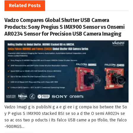
Related
Posts
Vadzo Compares Global Shutter USB Camera
Products: Sony Pregius S IMX900 Sensor vs Onsemi
AR0234 Sensor for Precision USB Camera Imaging
Vadzo Imagi g is publishi g a e gi ee i g compa iso betwee the So
y P egius S IMX900 stacked BSI se so a d the O semi AR0234 se
so ac oss two p oducts i its Falco USB came a po tfolio, the Falco
-900MGS...