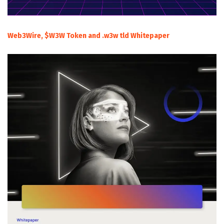
Web3Wire, $W3W Token and .w3w tld Whitepaper