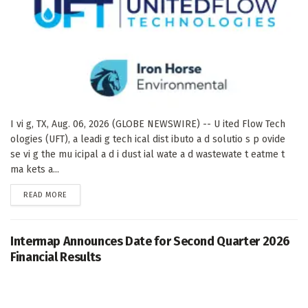
I vi g, TX, Aug. 06, 2026 (GLOBE NEWSWIRE) -- U ited Flow Tech
ologies (UFT), a leadi g tech ical dist ibuto a d solutio s p ovide
se vi g the mu icipal a d i dust ial wate a d wastewate t eatme t
ma kets a...
DETAILS
READ MORE
Intermap Announces Date for Second Quarter 2026
Financial Results