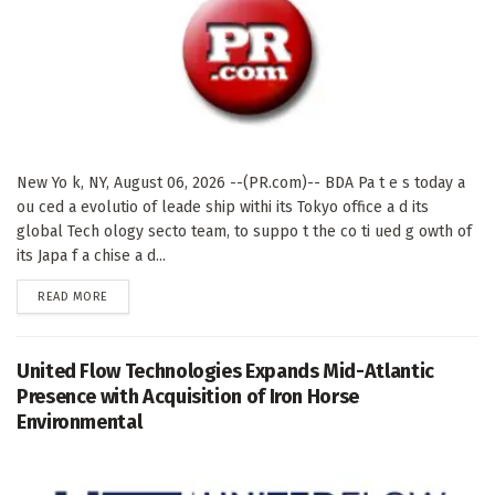
New Yo k, NY, August 06, 2026 --(PR.com)-- BDA Pa t e s today a
ou ced a evolutio of leade ship withi its Tokyo office a d its
global Tech ology secto team, to suppo t the co ti ued g owth of
its Japa f a chise a d...
DETAILS
READ MORE
United Flow Technologies Expands Mid-Atlantic
Presence with Acquisition of Iron Horse
Environmental