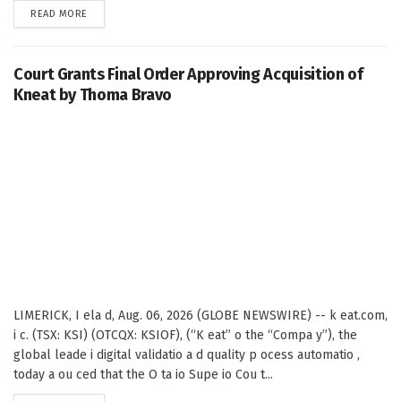
DETAILS
READ MORE
Court Grants Final Order Approving Acquisition of
Kneat by Thoma Bravo
LIMERICK, I ela d, Aug. 06, 2026 (GLOBE NEWSWIRE) -- k eat.com,
i c. (TSX: KSI) (OTCQX: KSIOF), (“K eat” o the “Compa y”), the
global leade i digital validatio a d quality p ocess automatio ,
today a ou ced that the O ta io Supe io Cou t...