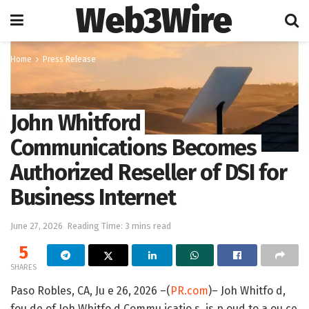
Web3Wire
Home
Press Release
John Whitford
Communications Becomes
Authorized Reseller of DSI for
Business Internet
June 27, 2026
Reading Time: 3 mins read
5
SHARES
Paso Robles, CA, Ju e 26, 2026 –(
PR.com
)– Joh Whitfo d,
fou de of Joh Whitfo d Commu icatio s, is p oud to a ou ce