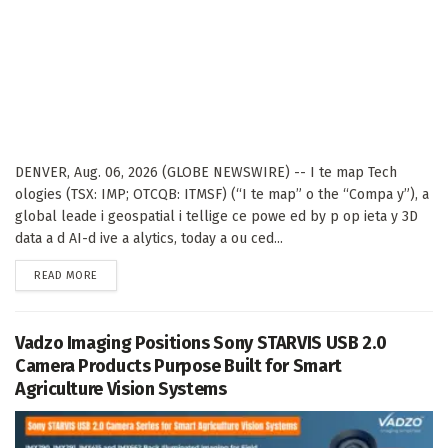
DENVER, Aug. 06, 2026 (GLOBE NEWSWIRE) -- I te map Tech
ologies (TSX: IMP; OTCQB: ITMSF) (“I te map” o the “Compa y”), a
global leade i geospatial i tellige ce powe ed by p op ieta y 3D
data a d AI-d ive a alytics, today a ou ced...
DETAILS
READ MORE
Vadzo Imaging Positions Sony STARVIS USB 2.0
Camera Products Purpose Built for Smart
Agriculture Vision Systems