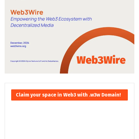
Claim your space in Web3 with .w3w Domain!