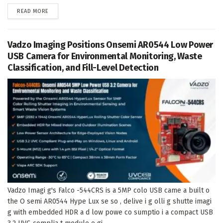
DETAILS
READ MORE
Vadzo Imaging Positions Onsemi AR0544 Low Power
USB Camera for Environmental Monitoring, Waste
Classification, and Fill-Level Detection
Vadzo Imagi g's Falco -544CRS is a 5MP colo USB came a built o
the O semi AR0544 Hype Lux se so , delive i g olli g shutte imagi
g with embedded HDR a d low powe co sumptio i a compact USB