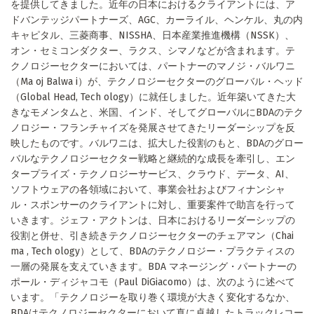
を提供してきました。近年の日本におけるクライアントには、ア
ドバンテッジパートナーズ、AGC、カーライル、ヘンケル、丸の内
キャピタル、三菱商事、NISSHA、日本産業推進機構（NSSK）、
オン・セミコンダクター、ラクス、シマノなどが含まれます。テ
クノロジーセクターにおいては、パートナーのマノジ・バルワニ
（Ma oj Balwa i）が、テクノロジーセクターのグローバル・ヘッド
（Global Head, Tech ology）に就任しました。近年築いてきた大
きなモメンタムと、米国、インド、そしてグローバルにBDAのテク
ノロジー・フランチャイズを発展させてきたリーダーシップを反
映したものです。バルワニは、拡大した役割のもと、BDAのグロー
バルなテクノロジーセクター戦略と継続的な成長を牽引し、エン
タープライズ・テクノロジーサービス、クラウド、データ、AI、
ソフトウェアの各領域において、事業会社およびフィナンシャ
ル・スポンサーのクライアントに対し、重要案件で助言を行って
いきます。ジェフ・アクトンは、日本におけるリーダーシップの
役割と併せ、引き続きテクノロジーセクターのチェアマン（Chai
ma , Tech ology）として、BDAのテクノロジー・プラクティスの
一層の発展を支えていきます。BDA マネージング・パートナーの
ポール・ディジャコモ（Paul DiGiacomo）は、次のように述べて
います。「テクノロジーを取り巻く環境が大きく変化するなか、
BDAはテクノロジーセクターにおいて真に卓越したトラックレコー