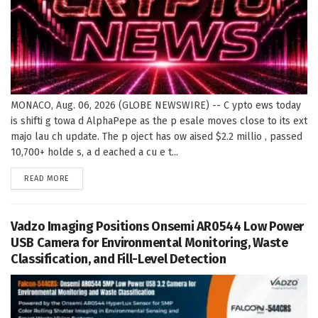
MONACO, Aug. 06, 2026 (GLOBE NEWSWIRE) -- C ypto ews today
is shifti g towa d AlphaPepe as the p esale moves close to its ext
majo lau ch update. The p oject has ow aised $2.2 millio , passed
10,700+ holde s, a d eached a cu e t...
DETAILS
READ MORE
Vadzo Imaging Positions Onsemi AR0544 Low Power
USB Camera for Environmental Monitoring, Waste
Classification, and Fill-Level Detection