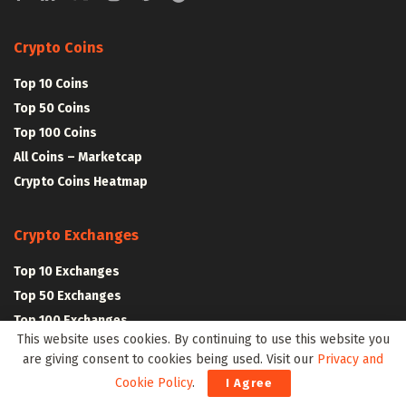
Crypto Coins
Top 10 Coins
Top 50 Coins
Top 100 Coins
All Coins – Marketcap
Crypto Coins Heatmap
Crypto Exchanges
Top 10 Exchanges
Top 50 Exchanges
Top 100 Exchanges
This website uses cookies. By continuing to use this website you
All Crypto Exchanges
are giving consent to cookies being used. Visit our
Privacy and
Cookie Policy
.
I Agree
Crypto Stocks