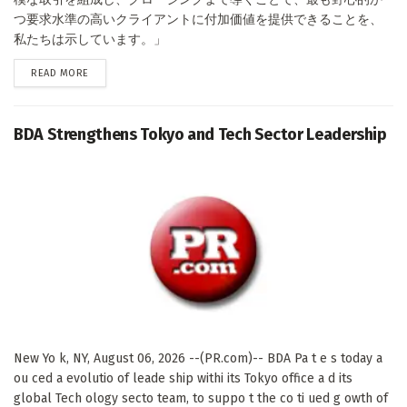
つ要求水準の高いクライアントに付加価値を提供できることを、
私たちは示しています。」
DETAILS
READ MORE
BDA Strengthens Tokyo and Tech Sector Leadership
New Yo k, NY, August 06, 2026 --(PR.com)-- BDA Pa t e s today a
ou ced a evolutio of leade ship withi its Tokyo office a d its
global Tech ology secto team, to suppo t the co ti ued g owth of