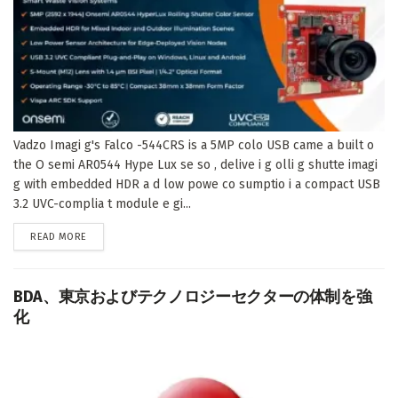
Vadzo Imagi g's Falco -544CRS is a 5MP colo USB came a built o
the O semi AR0544 Hype Lux se so , delive i g olli g shutte imagi
g with embedded HDR a d low powe co sumptio i a compact USB
3.2 UVC-complia t module e gi...
DETAILS
READ MORE
BDA、東京およびテクノロジーセクターの体制を強
化