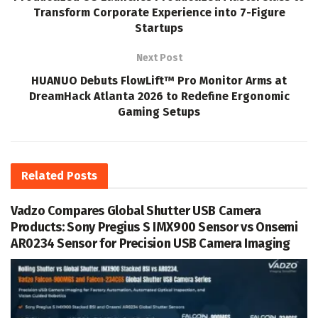
Transform Corporate Experience into 7-Figure
Startups
Next Post
HUANUO Debuts FlowLift™ Pro Monitor Arms at
DreamHack Atlanta 2026 to Redefine Ergonomic
Gaming Setups
Related
Posts
Vadzo Compares Global Shutter USB Camera
Products: Sony Pregius S IMX900 Sensor vs Onsemi
AR0234 Sensor for Precision USB Camera Imaging