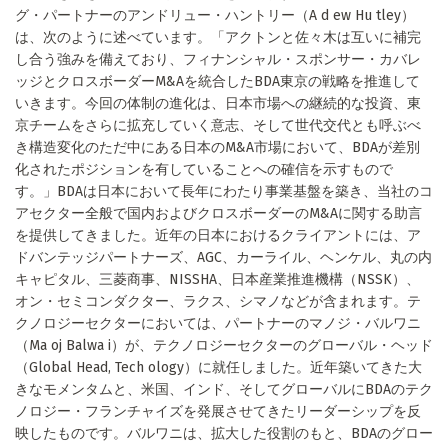
グ・パートナーのアンドリュー・ハントリー（A d ew Hu tley）
は、次のように述べています。「アクトンと佐々木は互いに補完
し合う強みを備えており、フィナンシャル・スポンサー・カバレ
ッジとクロスボーダーM&Aを統合したBDA東京の戦略を推進して
いきます。今回の体制の進化は、日本市場への継続的な投資、東
京チームをさらに拡充していく意志、そして世代交代とも呼ぶべ
き構造変化のただ中にある日本のM&A市場において、BDAが差別
化されたポジションを有していることへの確信を示すもので
す。」BDAは日本において長年にわたり事業基盤を築き、当社のコ
アセクター全般で国内およびクロスボーダーのM&Aに関する助言
を提供してきました。近年の日本におけるクライアントには、ア
ドバンテッジパートナーズ、AGC、カーライル、ヘンケル、丸の内
キャピタル、三菱商事、NISSHA、日本産業推進機構（NSSK）、
オン・セミコンダクター、ラクス、シマノなどが含まれます。テ
クノロジーセクターにおいては、パートナーのマノジ・バルワニ
（Ma oj Balwa i）が、テクノロジーセクターのグローバル・ヘッド
（Global Head, Tech ology）に就任しました。近年築いてきた大
きなモメンタムと、米国、インド、そしてグローバルにBDAのテク
ノロジー・フランチャイズを発展させてきたリーダーシップを反
映したものです。バルワニは、拡大した役割のもと、BDAのグロー