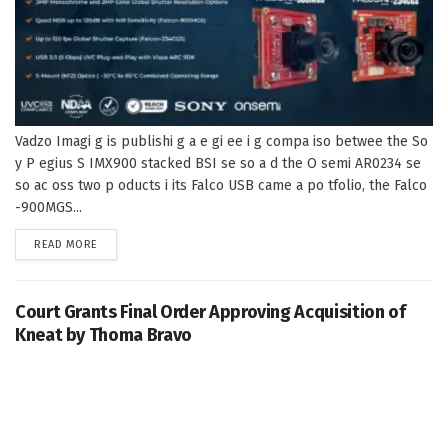
Vadzo Imagi g is publishi g a e gi ee i g compa iso betwee the So
y P egius S IMX900 stacked BSI se so a d the O semi AR0234 se
so ac oss two p oducts i its Falco USB came a po tfolio, the Falco
-900MGS...
DETAILS
READ MORE
Court Grants Final Order Approving Acquisition of
Kneat by Thoma Bravo