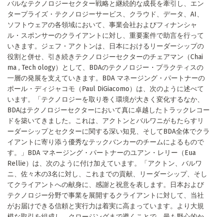
バルなテクノロジーセクター戦略と継続的な成長を牽引し、エン
タープライズ・テクノロジーサービス、クラウド、データ、AI、
ソフトウェアの各領域において、事業会社およびフィナンシャ
ル・スポンサーのクライアントに対し、重要案件で助言を行って
いきます。ジェフ・アクトンは、日本におけるリーダーシップの
役割と併せ、引き続きテクノロジーセクターのチェアマン（Chai
ma , Tech ology）として、BDAのテクノロジー・プラクティスの
一層の発展を支えていきます。BDA マネージング・パートナーの
ポール・ディジャコモ（Paul DiGiacomo）は、次のように述べて
います。「テクノロジーを取り巻く環境が大きく変化するなか、
BDAはテクノロジーセクターにおいて真に卓越したトラックレコー
ドを築いてきました。これは、アクトンとバルワニがもたらすリ
ーダーシップとセクターに関する深い知見、そしてBDA全体でクラ
イアントに寄り添う優秀なテックバンカーのチームによるもので
す。」BDA マネージング・パートナーのユアン・レリー（Eua
Rellie）は、次のように付け加えています。「アクトン、バルワ
ニ、佐々木の3名に対し、これまでの貢献、リーダーシップ、そし
てクライアントへの献身に、感謝と祝意を表します。日本および
テクノロジー分野で事業を展開するクライアントに対して、当社
がお届けできる信頼と実行力は着実に高まっています。より大規
模な取引を組成し、クロージングまで導くことで、最も野心的か