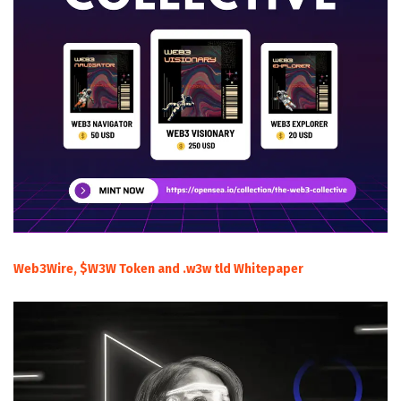
Web3Wire, $W3W Token and .w3w tld Whitepaper