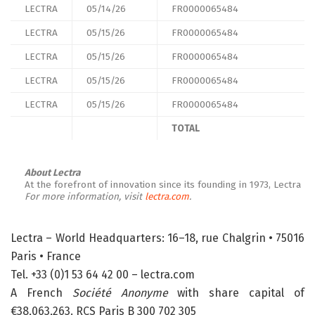
LECTRA
05/14/26
FR0000065484
LECTRA
05/15/26
FR0000065484
LECTRA
05/15/26
FR0000065484
LECTRA
05/15/26
FR0000065484
LECTRA
05/15/26
FR0000065484
TOTAL
About Lectra
At the forefront of innovation since its founding in 1973, Lectra
For more information, visit
lectra.com
.
Lectra – World Headquarters: 16–18, rue Chalgrin • 75016
Paris • France
Tel. +33 (0)1 53 64 42 00 – lectra.com
A French
Société Anonyme
with share capital of
€38,063,263. RCS Paris B 300 702 305