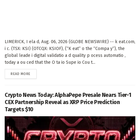
LIMERICK, I ela d, Aug. 06, 2026 (GLOBE NEWSWIRE) -- k eat.com,
i c. (TSX: KSI) (OTCQX: KSIOF), (“K eat” o the “Compa y”), the
global leade i digital validatio a d quality p ocess automatio ,
today a ou ced that the O ta io Supe io Cou t...
DETAILS
READ MORE
Crypto News Today: AlphaPepe Presale Nears Tier-1
CEX Partnership Reveal as XRP Price Prediction
Targets $10