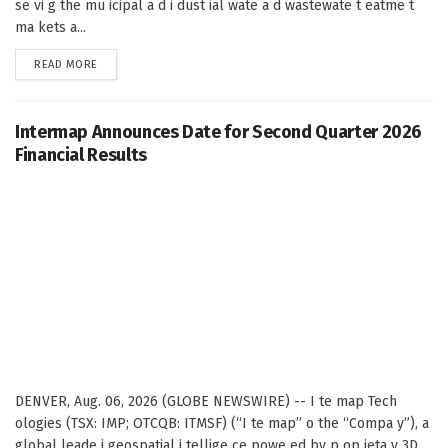
se vi g the mu icipal a d i dust ial wate a d wastewate t eatme t
ma kets a...
DETAILS
READ MORE
Intermap Announces Date for Second Quarter 2026
Financial Results
DENVER, Aug. 06, 2026 (GLOBE NEWSWIRE) -- I te map Tech
ologies (TSX: IMP; OTCQB: ITMSF) (“I te map” o the “Compa y”), a
global leade i geospatial i tellige ce powe ed by p op ieta y 3D