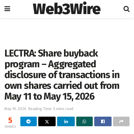
Web3Wire
Home
Artificial Intelligence
LECTRA: Share buyback
program – Aggregated
disclosure of transactions in
own shares carried out from
May 11 to May 15, 2026
May 19, 2026
Reading Time: 5 mins read
5
SHARES