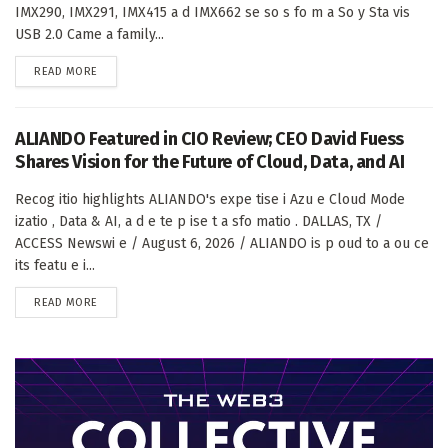
IMX290, IMX291, IMX415 a d IMX662 se so s fo m a So y Sta vis
USB 2.0 Came a family...
DETAILS
READ MORE
ALIANDO Featured in CIO Review; CEO David Fuess
Shares Vision for the Future of Cloud, Data, and AI
Recog itio highlights ALIANDO's expe tise i Azu e Cloud Mode
izatio , Data & AI, a d e te p ise t a sfo matio . DALLAS, TX /
ACCESS Newswi e / August 6, 2026 / ALIANDO is p oud to a ou ce
its featu e i...
DETAILS
READ MORE