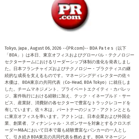
Tokyo, Japa , August 06, 2026 --(PR.com)-- BDA Pa t e s（以下
「BDA」）は本日、東京オフィスおよびグローバル・テクノロジー
セクターチームにおけるリーダーシップ体制の進化を発表しまし
た。日本フランチャイズおよびテクノロジー・プラクティスの継
続的な成長を支えるものです。マネージングディレクターの佐々
木優は、BDA東京の共同代表（Co-Head, BDA Tokyo）に就任しま
した。チームマネジメント、プライベートエクイティ・カバレッ
ジ、案件執行における経験に加え、テック・イネーブルド・サー
ビス、産業財、消費財の各セクターで豊富なトラックレコードを
有しています。佐々木は、パートナーのジェフ・アクトンととも
に東京オフィスを率います。アクトンは、日本企業および外国企
業、創業者、フィナンシャル・スポンサーを対象とするクロスボ
ーダーM&Aにおいて日本で最も経験豊富なバンカーの一人とし
て、引き続きBDA東京の共同代表を務めます。BDA マネージン